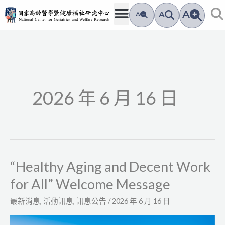
跳
A
A
A
至
主
要
內
容
2026 年 6 月 16 日
“Healthy Aging and Decent Work
“Healthy
Aging
for All” Welcome Message
and
最新消息
,
活動訊息
,
訊息公告
/
2026 年 6 月 16 日
Decent
Work