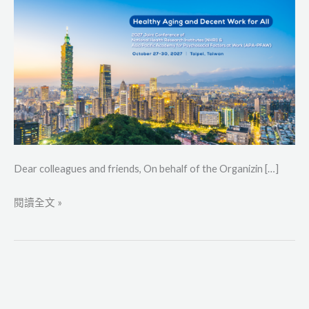
for
All”
Welcome
Message
Dear colleagues and friends, On behalf of the Organizin […]
閱讀全文 »