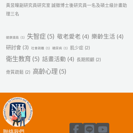
黃昱瞳副研究員研究室 誠徵博士後研究員一名及碩士級計畫助
理三名
失智症
(5)
敬老愛老
(4)
樂齡生活
(4)
健康識能
(1)
研討會
(3)
肌少症
(2)
社會疏離
(1)
糖尿病
(1)
衛生教育
(5)
話畫活動
(4)
長期照顧
(2)
高齡心理
(5)
骨質疏鬆
(2)
F
L
Y
聯絡我們