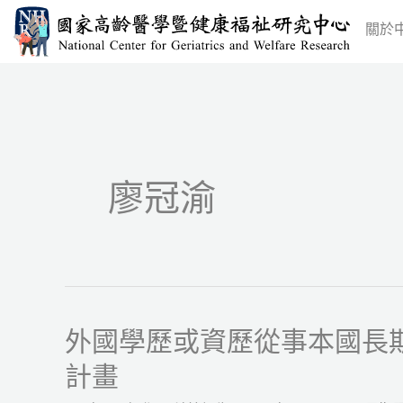
跳
關於
至
主
要
內
容
廖冠渝
外國學歷或資歷從事本國長
外
國
計畫
學