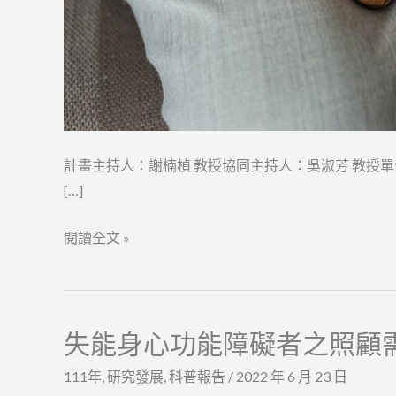
類、
審
認
機
制
研
計畫主持人：謝楠楨 教授協同主持人：吳淑芳 教授
析
[…]
計
畫
閱讀全文 »
失能身心功能障礙者之照顧
失
能
111年
,
研究發展
,
科普報告
/
2022 年 6 月 23 日
身