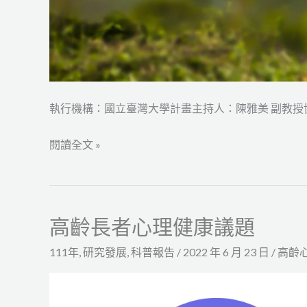
式
初
探
執行機構：國立臺灣大學計畫主持人：陳雅美 副教授協
閱讀全文 »
高齡長者心理健康議題
高
齡
111年
,
研究發展
,
科普報告
/
2022 年 6 月 23 日
/
高齡
長
者
心