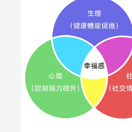
理
健
康
議
題