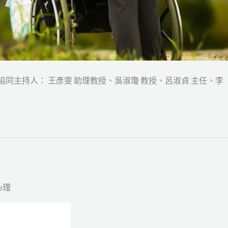
同主持人： 王彥雯 助理教授、吳淑瓊 教授、呂淑貞 主任、李
心理