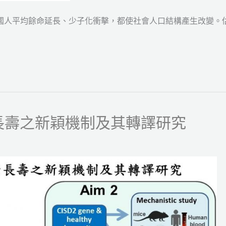
國人平均餘命延長、少子化衝擊，都使社會人口結構產生改變。
康長壽之新穎機制及其轉譯研究