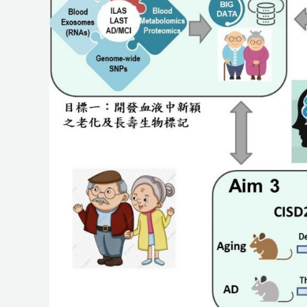
健
康
長
壽
之
新
穎
機
制
及
其
轉
譯
研
究