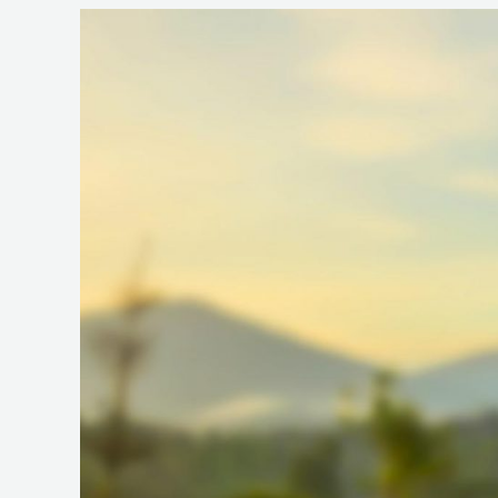
心
功
能
障
礙
者
之
照
顧
需
求
及
服
務
模