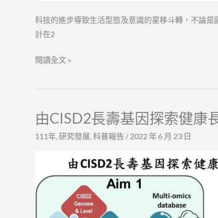
科技的進步導致生活型態及意識的星移斗轉，不論是
計在2
閱讀全文 »
由CISD2長壽基因探索健
由
CISD2
111年
,
研究發展
,
科普報告
/
2022 年 6 月 23 日
長
壽
基
因
探
索