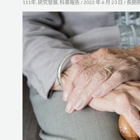
111年
,
研究發展
,
科普報告
/
2022 年 6 月 23 日
/
長期
歷
或
資
歷
從
事
本
國
長
期
照
顧
服
務
之
分