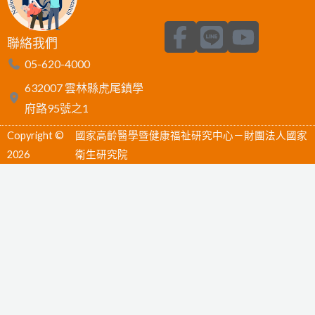
F
L
Y
聯絡我們
a
i
o
05-620-4000
c
n
u
632007 雲林縣虎尾鎮學
e
e
t
府路95號之1
b
u
Copyright ©
國家高齡醫學暨健康福祉研究中心－財團法人國家
o
b
2026
衛生研究院
o
e
k
-
f