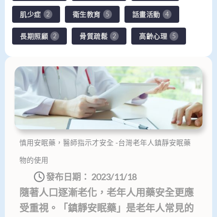
肌少症
衛生教育
話畫活動
2
5
4
長期照顧
骨質疏鬆
高齡心理
2
2
5
頁
頁
頁
頁
面
面
面
面
慎用安眠藥，醫師指示才安全 -台灣老年人鎮靜安眠藥
物的使用
發布日期：
2023/11/18
隨著人口逐漸老化，老年人用藥安全更應
受重視。「鎮靜安眠藥」是老年人常見的