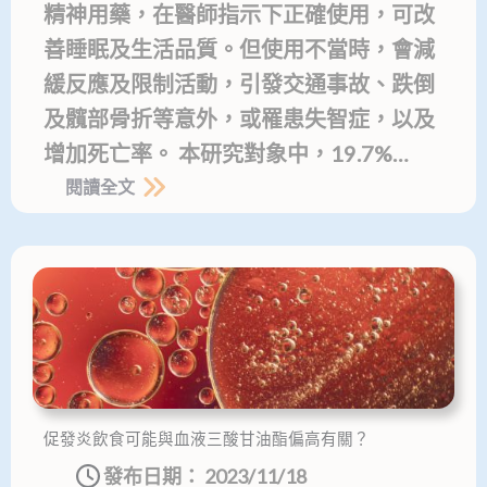
精神用藥，在醫師指示下正確使用，可改
善睡眠及生活品質。但使用不當時，會減
緩反應及限制活動，引發交通事故、跌倒
及髖部骨折等意外，或罹患失智症，以及
增加死亡率。 本研究對象中，19.7%…
閱讀全文
促發炎飲食可能與血液三酸甘油酯偏高有關？
發布日期：
2023/11/18