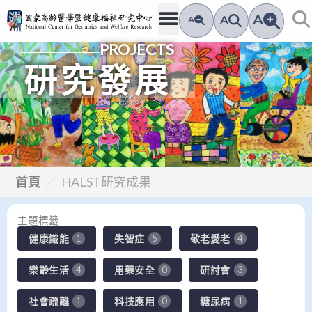
跳
A
A
A
至
PROJECTS
主
要
研究發展
內
容
首頁
／
HALST研究成果
主題標籤
健康識能
失智症
敬老愛老
1
5
4
樂齡生活
用藥安全
研討會
4
0
3
社會疏離
科技應用
糖尿病
1
0
1