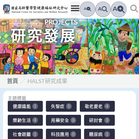
跳
A
A
A
至
PROJECTS
主
要
研究發展
內
容
首頁
／
HALST研究成果
主題標籤
健康識能
失智症
敬老愛老
1
5
4
樂齡生活
用藥安全
研討會
4
0
3
社會疏離
科技應用
糖尿病
1
0
1