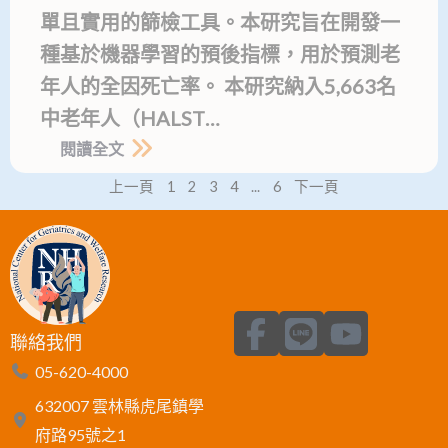
單且實用的篩檢工具。本研究旨在開發一
種基於機器學習的預後指標，用於預測老
年人的全因死亡率。 本研究納入5,663名
中老年人（HALST…
閱讀全文
上一頁
1
2
3
4
...
6
下一頁
F
L
Y
聯絡我們
a
i
o
05-620-4000
c
n
u
632007 雲林縣虎尾鎮學
e
e
t
府路95號之1