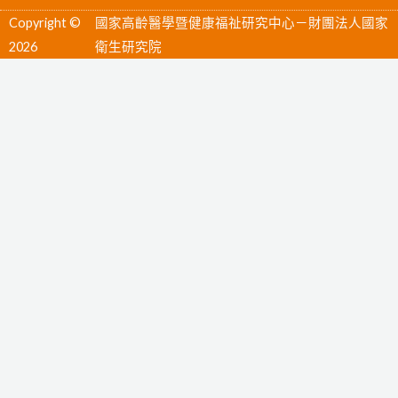
b
u
Copyright ©
國家高齡醫學暨健康福祉研究中心－財團法人國家
o
b
2026
衛生研究院
o
e
k
-
f