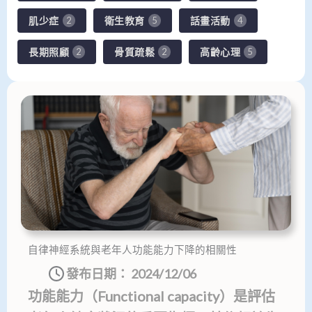
肌少症
衛生教育
話畫活動
2
5
4
長期照顧
骨質疏鬆
高齡心理
2
2
5
頁
頁
頁
頁
頁
面
面
面
面
面
自律神經系統與老年人功能能力下降的相關性
發布日期：
2024/12/06
功能能力（Functional capacity）是評估