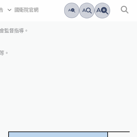
A
告
國衛院官網
A
A
會監督指導。
等。