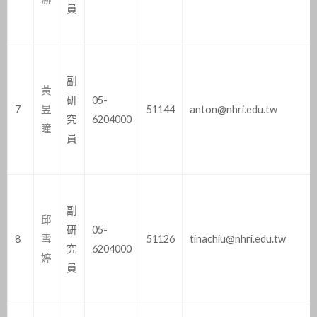
員
副
黃
研
05-
7
昱
51144
anton@nhri.edu.tw
究
6204000
瞳
員
副
邱
研
05-
8
雪
51126
tinachiu@nhri.edu.tw
究
6204000
婷
員