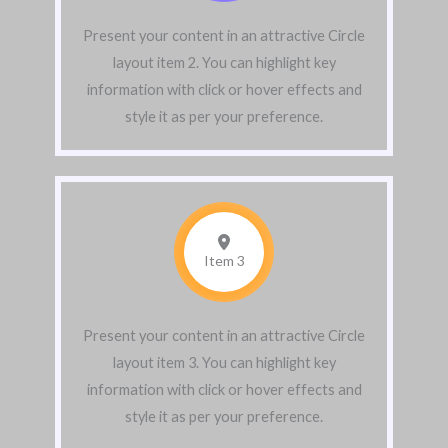
Present your content in an attractive Circle
layout item 2. You can highlight key
information with click or hover effects and
style it as per your preference.
Item 3
Present your content in an attractive Circle
layout item 3. You can highlight key
information with click or hover effects and
style it as per your preference.