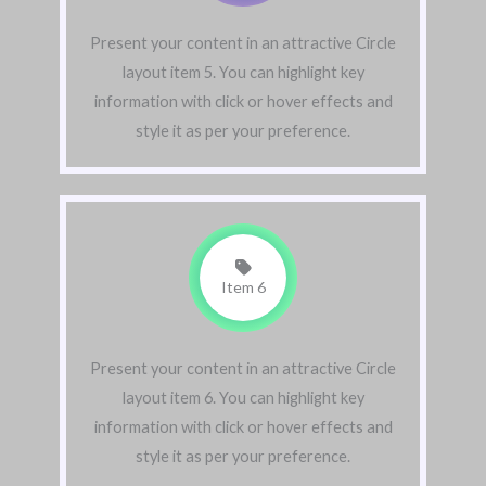
Present your content in an attractive Circle
layout item 5. You can highlight key
information with click or hover effects and
style it as per your preference.
Item 6
Present your content in an attractive Circle
layout item 6. You can highlight key
information with click or hover effects and
style it as per your preference.