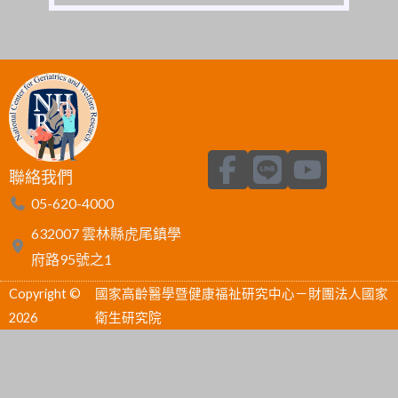
F
L
Y
聯絡我們
a
i
o
05-620-4000
c
n
u
632007 雲林縣虎尾鎮學
e
e
t
府路95號之1
b
u
Copyright ©
國家高齡醫學暨健康福祉研究中心－財團法人國家
o
b
2026
衛生研究院
o
e
k
-