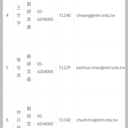
副
王
研
05-
4
世
51140
shwang@nhri.edu.tw
究
6204000
亨
員
副
陳
研
05-
5
培
51129
peichun.chen@nhri.edu.tw
究
6204000
君
員
副
林
研
05-
6
玨
51142
chueh.ho@nhri.edu.tw
究
6204000
赫