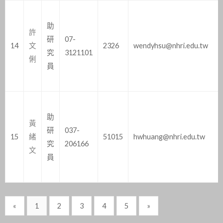
助
許
研
07-
14
文
2326
wendyhsu@nhri.edu.tw
究
3121101
俐
員
助
黃
研
037-
15
緒
51015
hwhuang@nhri.edu.tw
究
206166
文
員
«
1
2
3
4
5
»