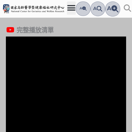
跳
A
A
A
至
主
要
完整播放清單
內
容