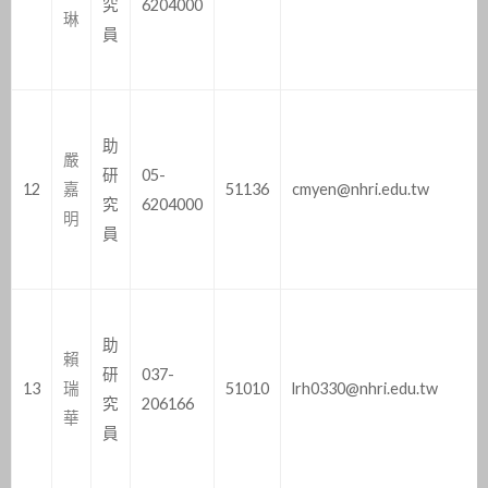
究
6204000
琳
員
助
嚴
研
05-
12
嘉
51136
cmyen@nhri.edu.tw
究
6204000
明
員
助
賴
研
037-
13
瑞
51010
lrh0330@nhri.edu.tw
究
206166
華
員