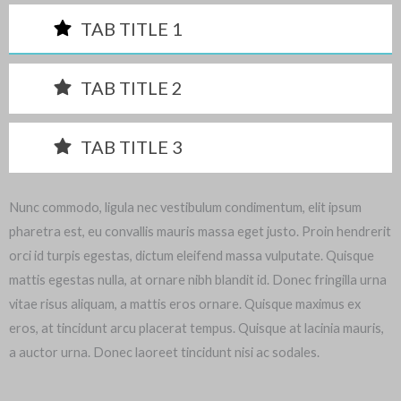
TAB TITLE 1
TAB TITLE 2
TAB TITLE 3
Nunc commodo, ligula nec vestibulum condimentum, elit ipsum
pharetra est, eu convallis mauris massa eget justo. Proin hendrerit
orci id turpis egestas, dictum eleifend massa vulputate. Quisque
mattis egestas nulla, at ornare nibh blandit id. Donec fringilla urna
vitae risus aliquam, a mattis eros ornare. Quisque maximus ex
eros, at tincidunt arcu placerat tempus. Quisque at lacinia mauris,
a auctor urna. Donec laoreet tincidunt nisi ac sodales.