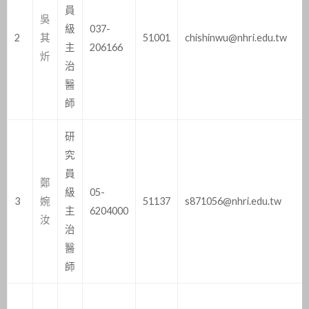
員
吳
級
037-
2
其
51001
chishinwu@nhri.edu.tw
主
206166
炘
治
醫
師
研
究
員
鄭
級
05-
3
婉
51137
s871056@nhri.edu.tw
主
6204000
汝
治
醫
師