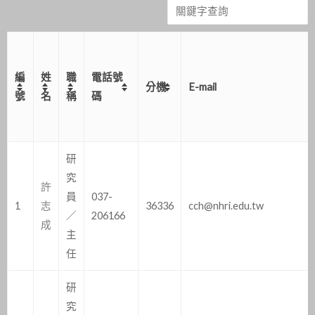
編
姓
職
電話號
分機
E-mail
號
名
稱
碼
研
究
許
員
037-
1
志
36336
cch@nhri.edu.tw
／
206166
成
主
任
研
究